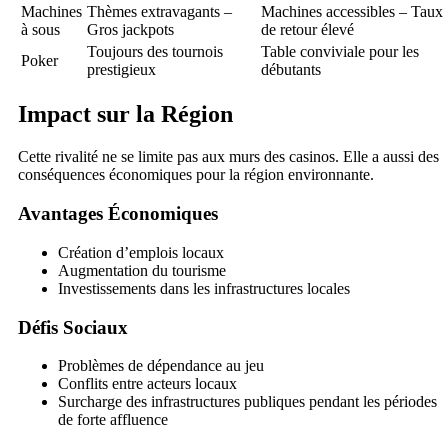
Machines
Thèmes extravagants –
Machines accessibles – Taux
à sous
Gros jackpots
de retour élevé
Toujours des tournois
Table conviviale pour les
Poker
prestigieux
débutants
Impact sur la Région
Cette rivalité ne se limite pas aux murs des casinos. Elle a aussi des
conséquences économiques pour la région environnante.
Avantages Économiques
Création d’emplois locaux
Augmentation du tourisme
Investissements dans les infrastructures locales
Défis Sociaux
Problèmes de dépendance au jeu
Conflits entre acteurs locaux
Surcharge des infrastructures publiques pendant les périodes
de forte affluence