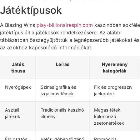
Játéktípusok
A Blazing Wins
play-billionairespin.com
kaszinóban sokféle
játéktípus áll a játékosok rendelkezésére. Az alábbi
táblázatban összegyűjtöttük a legnépszerűbb játékokat és
az azokhoz kapcsolódó információkat:
Játék
Leírás
Nyeremény
típusa
kategóriák
Nyerőgépek
Színes grafika és
Fix és progresszív
izgalmas témák
jackpotok
Asztali
Tradicionális kaszinó
Magas tétek,
játékok
élmény
különböző
zsetonértékek
Élő osztós
Valós időben történő
Promóciós