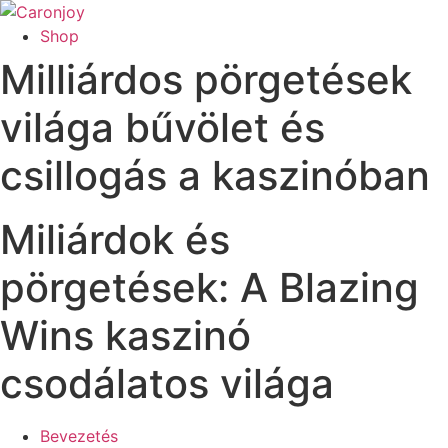
Skip
to
Shop
content
Milliárdos pörgetések
világa bűvölet és
csillogás a kaszinóban
Miliárdok és
pörgetések: A Blazing
Wins kaszinó
csodálatos világa
Bevezetés