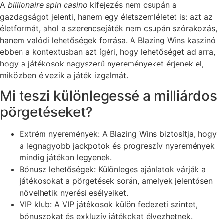
A
billionaire spin casino
kifejezés nem csupán a
gazdagságot jelenti, hanem egy életszemléletet is: azt az
életformát, ahol a szerencsejáték nem csupán szórakozás,
hanem valódi lehetőségek forrása. A Blazing Wins kaszinó
ebben a kontextusban azt ígéri, hogy lehetőséget ad arra,
hogy a játékosok nagyszerű nyereményeket érjenek el,
miközben élvezik a játék izgalmát.
Mi teszi különlegessé a milliárdos
pörgetéseket?
Extrém nyeremények: A Blazing Wins biztosítja, hogy
a legnagyobb jackpotok és progreszív nyeremények
mindig játékon legyenek.
Bónusz lehetőségek: Különleges ajánlatok várják a
játékosokat a pörgetések során, amelyek jelentősen
növelhetik nyerési esélyeiket.
VIP klub: A VIP játékosok külön fedezeti szintet,
bónuszokat és exkluzív játékokat élvezhetnek.