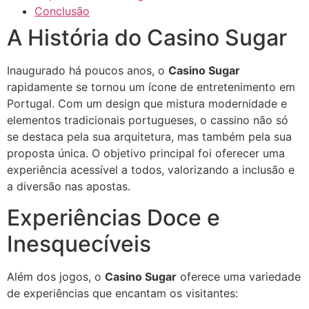
Conclusão
A História do Casino Sugar
Inaugurado há poucos anos, o
Casino Sugar
rapidamente se tornou um ícone de entretenimento em
Portugal. Com um design que mistura modernidade e
elementos tradicionais portugueses, o cassino não só
se destaca pela sua arquitetura, mas também pela sua
proposta única. O objetivo principal foi oferecer uma
experiência acessível a todos, valorizando a inclusão e
a diversão nas apostas.
Experiências Doce e
Inesquecíveis
Além dos jogos, o
Casino Sugar
oferece uma variedade
de experiências que encantam os visitantes: