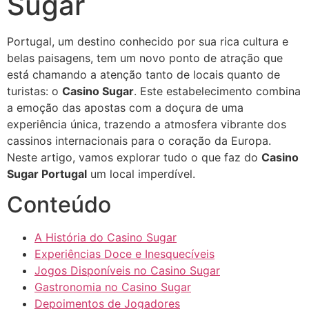
Sugar
Portugal, um destino conhecido por sua rica cultura e
belas paisagens, tem um novo ponto de atração que
está chamando a atenção tanto de locais quanto de
turistas: o
Casino Sugar
. Este estabelecimento combina
a emoção das apostas com a doçura de uma
experiência única, trazendo a atmosfera vibrante dos
cassinos internacionais para o coração da Europa.
Neste artigo, vamos explorar tudo o que faz do
Casino
Sugar Portugal
um local imperdível.
Conteúdo
A História do Casino Sugar
Experiências Doce e Inesquecíveis
Jogos Disponíveis no Casino Sugar
Gastronomia no Casino Sugar
Depoimentos de Jogadores