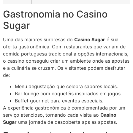
Gastronomia no Casino
Sugar
Uma das maiores surpresas do
Casino Sugar
é sua
oferta gastronômica. Com restaurantes que variam de
comida portuguesa tradicional a opções internacionais,
o cassino conseguiu criar um ambiente onde as apostas
e a culinária se cruzam. Os visitantes podem desfrutar
de:
Menu degustação que celebra sabores locais.
Bar lounge com coquetéis inspirados em jogos.
Buffet gourmet para eventos especiais.
A experiência gastronômica é complementada por um
serviço atencioso, tornando cada visita ao
Casino
Sugar
uma jornada de descoberta aps as apostas.