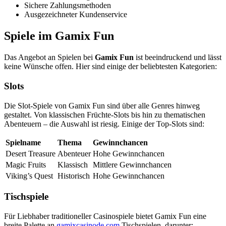
Sichere Zahlungsmethoden
Ausgezeichneter Kundenservice
Spiele im Gamix Fun
Das Angebot an Spielen bei
Gamix Fun
ist beeindruckend und lässt
keine Wünsche offen. Hier sind einige der beliebtesten Kategorien:
Slots
Die Slot-Spiele von Gamix Fun sind über alle Genres hinweg
gestaltet. Von klassischen Früchte-Slots bis hin zu thematischen
Abenteuern – die Auswahl ist riesig. Einige der Top-Slots sind:
Spielname
Thema
Gewinnchancen
Desert Treasure
Abenteuer
Hohe Gewinnchancen
Magic Fruits
Klassisch
Mittlere Gewinnchancen
Viking’s Quest
Historisch
Hohe Gewinnchancen
Tischspiele
Für Liebhaber traditioneller Casinospiele bietet Gamix Fun eine
breite Palette an
gamixcasinode.com
Tischspielen, darunter: