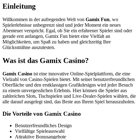
Einleitung
Willkommen in der aufregenden Welt von
Gamix Fun
, wo
Spielerlebnisse unbegrenzt sind und jeder Moment ein neues
Abenteuer verspricht. Egal, ob Sie ein erfahrener Spieler sind oder
gerade erst anfangen, Gamix Fun bietet eine Vielfalt an
Möglichkeiten, um Spaß zu haben und gleichzeitig Ihre
Glückssträhne auszutesten.
Was ist das Gamix Casino?
Gamix Casino
ist eine innovative Online-Spielplattform, die eine
Vielzahl von Casino-Spielen bietet. Mit seiner benutzerfreundlichen
Oberfläche und den erstklassigen Grafikdesigns wird jeder Besuch
zu einem unvergesslichen Erlebnis. Hier können die Spieler aus
zahlreichen Slots, Tischspielen und Live-Dealer-Spielen wählen, die
alle darauf ausgelegt sind, das Beste aus Ihrem Spiel herauszuholen.
Die Vorteile von Gamix Casino
Benutzerfreundliches Design
Vielfältige Spieleauswahl
Attraktive Bonusangebote