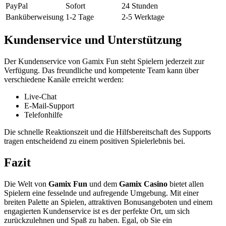
PayPal
Sofort
24 Stunden
Banküberweisung
1-2 Tage
2-5 Werktage
Kundenservice und Unterstützung
Der Kundenservice von Gamix Fun steht Spielern jederzeit zur
Verfügung. Das freundliche und kompetente Team kann über
verschiedene Kanäle erreicht werden:
Live-Chat
E-Mail-Support
Telefonhilfe
Die schnelle Reaktionszeit und die Hilfsbereitschaft des Supports
tragen entscheidend zu einem positiven Spielerlebnis bei.
Fazit
Die Welt von
Gamix Fun
und dem
Gamix Casino
bietet allen
Spielern eine fesselnde und aufregende Umgebung. Mit einer
breiten Palette an Spielen, attraktiven Bonusangeboten und einem
engagierten Kundenservice ist es der perfekte Ort, um sich
zurückzulehnen und Spaß zu haben. Egal, ob Sie ein