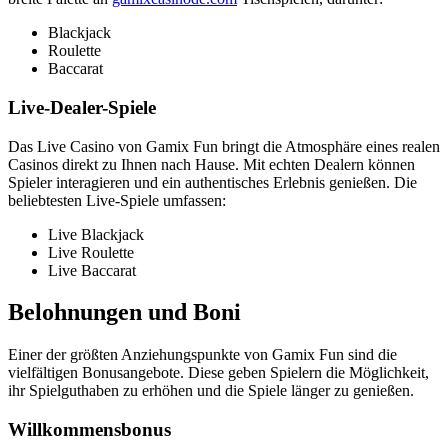
Blackjack
Roulette
Baccarat
Live-Dealer-Spiele
Das Live Casino von Gamix Fun bringt die Atmosphäre eines realen
Casinos direkt zu Ihnen nach Hause. Mit echten Dealern können
Spieler interagieren und ein authentisches Erlebnis genießen. Die
beliebtesten Live-Spiele umfassen:
Live Blackjack
Live Roulette
Live Baccarat
Belohnungen und Boni
Einer der größten Anziehungspunkte von Gamix Fun sind die
vielfältigen Bonusangebote. Diese geben Spielern die Möglichkeit,
ihr Spielguthaben zu erhöhen und die Spiele länger zu genießen.
Willkommensbonus