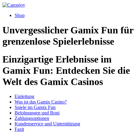
Skip
to
Shop
content
Unvergesslicher Gamix Fun für
grenzenlose Spielerlebnisse
Einzigartige Erlebnisse im
Gamix Fun: Entdecken Sie die
Welt des Gamix Casinos
Einleitung
Was ist das Gamix Casino?
Spiele im Gamix Fun
Belohnungen und Boni
Zahlungsoptionen
Kundenservice und Unterstützung
Fazit