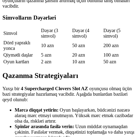
oyunçuların qazanma şansını artırmaq üçün bununla tanış olmaları
vacibdir.
Simvolların Dəyərləri
Dəyər (3
Dəyər (4
Dəyər (5
Simvol
simvol)
simvol)
simvol)
Dörd yapraklı
10 azn
50 azn
200 azn
yonca
Qiymətli daşlar
5 azn
20 azn
100 azn
Oyun kartları
2 azn
10 azn
50 azn
Qazanma Strategiyaları
Yaxşı bir
4 Supercharged Clovers Slot AZ
oyunçusu olmaq üçün
bəzi strategiyalar hazırlamaq vacibdir. Aşağıda bunlardan bəziləri
qeyd olunub:
Mərcə diqqət yetirin:
Oyun başlayarkən, büdcənizi nəzərə
alaraq mərc etməyi unutmayın. Yüksək mərc etmək cazibədar
olsa da, riskləri artırır.
Spinlər arasında fasilə verin:
Uzun müddət oynamaqdan
çəkinin. Fasilələr vermək, diqqətinizi toplamağa və daha yaxşı