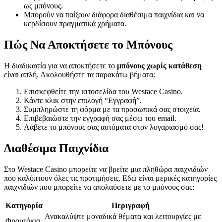
ως μπόνους.
Μπορούν να παίξουν διάφορα διαθέσιμα παιχνίδια και να
κερδίσουν πραγματικά χρήματα.
Πώς Να Αποκτήσετε το Μπόνους
Η διαδικασία για να αποκτήσετε το
μπόνους χωρίς κατάθεση
είναι απλή. Ακολουθήστε τα παρακάτω βήματα:
Επισκεφθείτε την ιστοσελίδα του Westace Casino.
Κάντε κλικ στην επιλογή “Εγγραφή”.
Συμπληρώστε τη φόρμα με τα προσωπικά σας στοιχεία.
Επιβεβαιώστε την εγγραφή σας μέσω του email.
Λάβετε το μπόνους σας αυτόματα στον λογαριασμό σας!
Διαθέσιμα Παιχνίδια
Στο Westace Casino μπορείτε να βρείτε μια πληθώρα παιχνιδιών
που καλύπτουν όλες τις προτιμήσεις. Εδώ είναι μερικές κατηγορίες
παιχνιδιών που μπορείτε να απολαύσετε με το μπόνους σας:
Κατηγορία
Περιγραφή
Ανακαλύψτε μοναδικά θέματα και λειτουργίες με
Φρουτάκια