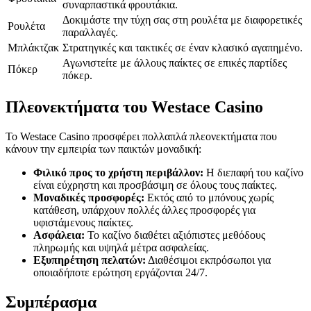
συναρπαστικά φρουτάκια.
Δοκιμάστε την τύχη σας στη ρουλέτα με διαφορετικές
Ρουλέτα
παραλλαγές.
Μπλάκτζακ
Στρατηγικές και τακτικές σε έναν κλασικό αγαπημένο.
Αγωνιστείτε με άλλους παίκτες σε επικές παρτίδες
Πόκερ
πόκερ.
Πλεονεκτήματα του Westace Casino
Το Westace Casino προσφέρει πολλαπλά πλεονεκτήματα που
κάνουν την εμπειρία των παικτών μοναδική:
Φιλικό προς το χρήστη περιβάλλον:
Η διεπαφή του καζίνο
είναι εύχρηστη και προσβάσιμη σε όλους τους παίκτες.
Μοναδικές προσφορές:
Εκτός από το μπόνους χωρίς
κατάθεση, υπάρχουν πολλές άλλες προσφορές για
υφιστάμενους παίκτες.
Ασφάλεια:
Το καζίνο διαθέτει αξιόπιστες μεθόδους
πληρωμής και υψηλά μέτρα ασφαλείας.
Εξυπηρέτηση πελατών:
Διαθέσιμοι εκπρόσωποι για
οποιαδήποτε ερώτηση εργάζονται 24/7.
Συμπέρασμα