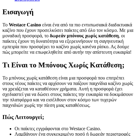
Εισαγωγή
Το
Westace Casino
είναι ένα από τα πιο εντυπωσιακά διαδικτυακά
καζίνο που έχουν προσελκύσει παίκτες από όλο τον κόσμο. Με μια
μοναδική προσφορά, το
δωρεάν μπόνους χωρίς κατάθεση
, οι
παίκτες έχουν τη δυνατότητα να εξερευνήσουν τη σαγηνευτική
εμπειρία που προσφέρει το καζίνο χωρίς κανένα ρίσκο. Ας δούμε
πώς μπορείτε να επωφεληθείτε από αυτήν την απίστευτη ευκαιρία!
Τι Είναι το Μπόνους Χωρίς Κατάθεση;
Το μπόνους χωρίς κατάθεση είναι μια προσφορά που επιτρέπει
στους νέους παίκτες να αρχίσουν να παίζουν παιχνίδια καζίνο χωρίς
να χρειάζεται να καταθέσουν χρήματα. Αυτή η προσφορά έχει
σχεδιαστεί για να δώσει στους παίκτες την ευκαιρία να δοκιμάσουν
την πλατφόρμα και να εισέλθουν στον κόσμο των τυχερών
παιχνιδιών χωρίς την πίεση μιας καταθέσεως.
Πώς Λειτουργεί;
Οι παίκτες εγγράφονται στο Westace Casino.
Λαμβάνουν ένα συγκεκριμένο ποσό ή δωρεάν περιστροφές